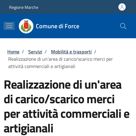
Salta al contenuto principale
Skip to footer content
Regione Marche
Comune di Force
Briciole di pane
Home
/
Servizi
/
Mobilità e trasporti
/
Realizzazione di un'area di carico/scarico merci per
attività commerciali e artigianali
Realizzazione di un'area
di carico/scarico merci
per attività commerciali e
artigianali