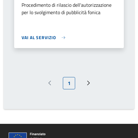
Procedimento di rilascio dell'autorizzazione
per lo svolgimento di pubblicità fonica
VAI AL SERVIZIO
Pagina attuale
1
Pagina precedente
Prossima pagina