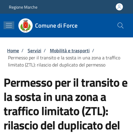
Salta al contenuto principale
Skip to footer content
Regione Marche
Comune di Force
Briciole di pane
Home
/
Servizi
/
Mobilità e trasporti
/
Permesso per il transito e la sosta in una zona a traffico
limitato (ZTL): rilascio del duplicato del permesso
Permesso per il transito e
la sosta in una zona a
traffico limitato (ZTL):
rilascio del duplicato del