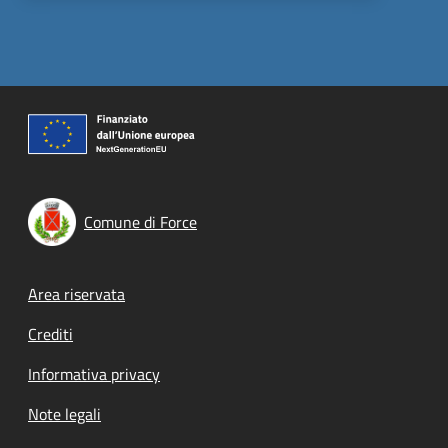
Comune di Force
Footer menu
Area riservata
Crediti
Informativa privacy
Note legali