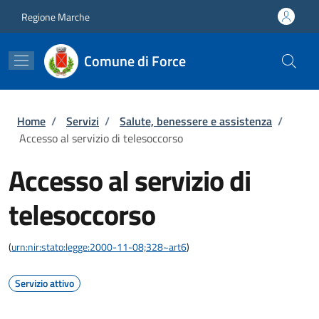
Salta al contenuto principale
Skip to footer content
Regione Marche
Comune di Force
Briciole di pane
Home
/
Servizi
/
Salute, benessere e assistenza
/
Accesso al servizio di telesoccorso
Accesso al servizio di
telesoccorso
(
urn:nir:stato:legge:2000-11-08;328~art6
)
Servizio attivo