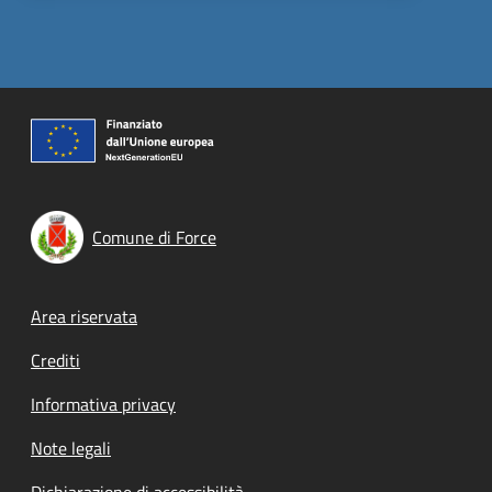
Comune di Force
Footer menu
Area riservata
Crediti
Informativa privacy
Note legali
Dichiarazione di accessibilità