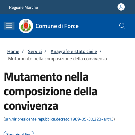
Salta al contenuto principale
Skip to footer content
Regione Marche
Comune di Force
Briciole di pane
Home
/
Servizi
/
Anagrafe e stato civile
/
Mutamento nella composizione della convivenza
Mutamento nella
composizione della
convivenza
(
urn:nir:presidente.repubblica:decreto:1989-05-30;223~art13
)
Servizio attivo