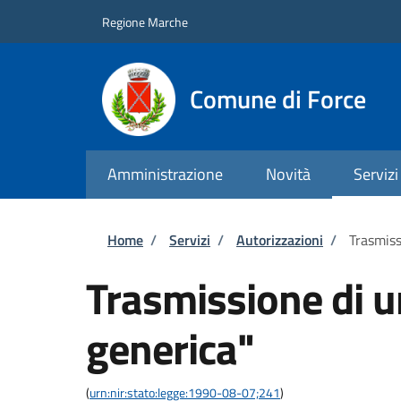
Salta al contenuto principale
Skip to footer content
Regione Marche
Comune di Force
Amministrazione
Novità
Servizi
Briciole di pane
Home
/
Servizi
/
Autorizzazioni
/
Trasmiss
Trasmissione di 
generica"
(
urn:nir:stato:legge:1990-08-07;241
)