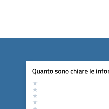
Quanto sono chiare le info
Valutazione
Valuta 5 stelle su 5
Valuta 4 stelle su 5
Valuta 3 stelle su 5
Valuta 2 stelle su 5
Valuta 1 stelle su 5