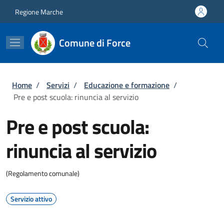
Salta al contenuto principale
Skip to footer content
Regione Marche
Comune di Force
Briciole di pane
Home
/
Servizi
/
Educazione e formazione
/
Pre e post scuola: rinuncia al servizio
Pre e post scuola:
rinuncia al servizio
(Regolamento comunale)
Servizio attivo