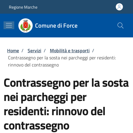
Salta al contenuto principale
Skip to footer content
Regione Marche
Comune di Force
Briciole di pane
Home
/
Servizi
/
Mobilità e trasporti
/
Contrassegno per la sosta nei parcheggi per residenti:
rinnovo del contrassegno
Contrassegno per la sosta
nei parcheggi per
residenti: rinnovo del
contrassegno