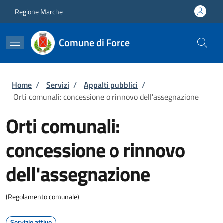
Salta al contenuto principale
Skip to footer content
Regione Marche
Comune di Force
Briciole di pane
Home
/
Servizi
/
Appalti pubblici
/
Orti comunali: concessione o rinnovo dell'assegnazione
Orti comunali:
concessione o rinnovo
dell'assegnazione
(Regolamento comunale)
Servizio attivo