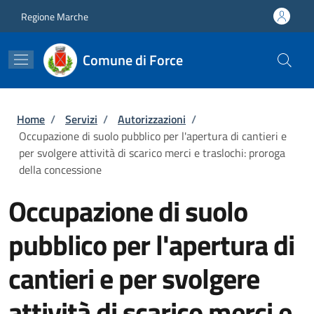
Salta al contenuto principale
Skip to footer content
Regione Marche
Comune di Force
Briciole di pane
Home
/
Servizi
/
Autorizzazioni
/
Occupazione di suolo pubblico per l'apertura di cantieri e
per svolgere attività di scarico merci e traslochi: proroga
della concessione
Occupazione di suolo
pubblico per l'apertura di
cantieri e per svolgere
attività di scarico merci e