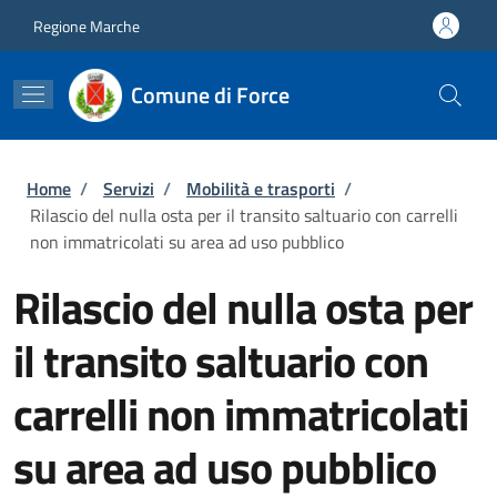
Salta al contenuto principale
Skip to footer content
Regione Marche
Comune di Force
Briciole di pane
Home
/
Servizi
/
Mobilità e trasporti
/
Rilascio del nulla osta per il transito saltuario con carrelli
non immatricolati su area ad uso pubblico
Rilascio del nulla osta per
il transito saltuario con
carrelli non immatricolati
su area ad uso pubblico