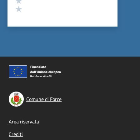
Valuta 1 stelle su 5
Comune di Force
Footer menu
Area riservata
Crediti