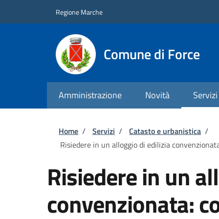
Salta al contenuto principale
Skip to footer content
Regione Marche
Comune di Force
Amministrazione
Novità
Servizi
Briciole di pane
Home
/
Servizi
/
Catasto e urbanistica
/
Risiedere in un alloggio di edilizia convenzionat
Risiedere in un all
convenzionata: c