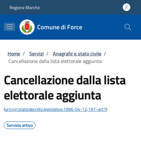
Salta al contenuto principale
Skip to footer content
Regione Marche
Comune di Force
Briciole di pane
Home
/
Servizi
/
Anagrafe e stato civile
/
Cancellazione dalla lista elettorale aggiunta
Cancellazione dalla lista
elettorale aggiunta
(
urn:nir:stato:decreto.legislativo:1996-04-12;197~art1
)
Servizio attivo