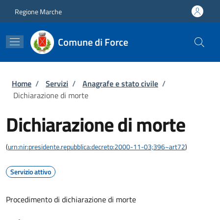
Salta al contenuto principale
Skip to footer content
Regione Marche
Comune di Force
Briciole di pane
Home
/
Servizi
/
Anagrafe e stato civile
/
Dichiarazione di morte
Dichiarazione di morte
(
urn:nir:presidente.repubblica:decreto:2000-11-03;396~art72
)
Servizio attivo
Procedimento di dichiarazione di morte