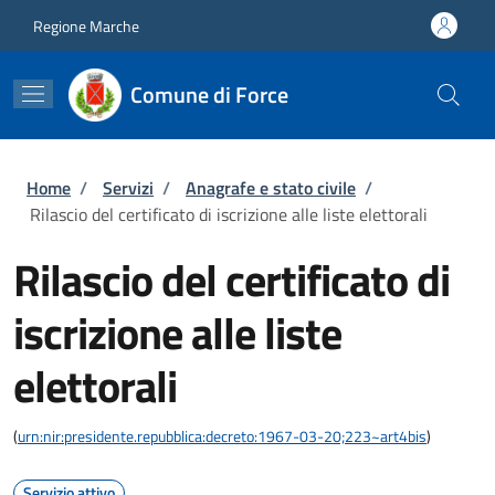
Salta al contenuto principale
Skip to footer content
Regione Marche
Comune di Force
Briciole di pane
Home
/
Servizi
/
Anagrafe e stato civile
/
Rilascio del certificato di iscrizione alle liste elettorali
Rilascio del certificato di
iscrizione alle liste
elettorali
(
urn:nir:presidente.repubblica:decreto:1967-03-20;223~art4bis
)
Servizio attivo