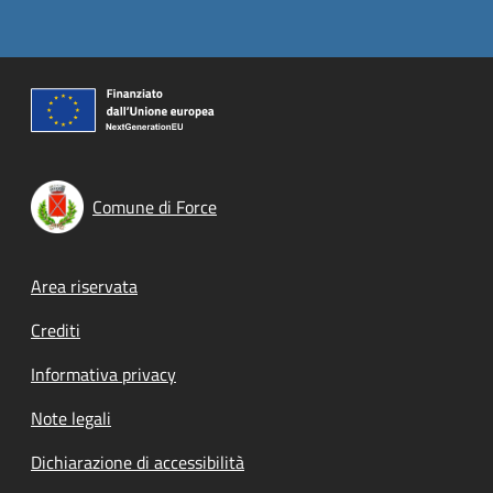
Comune di Force
Footer menu
Area riservata
Crediti
Informativa privacy
Note legali
Dichiarazione di accessibilità