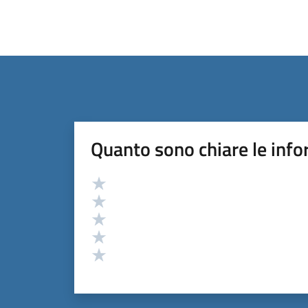
Quanto sono chiare le info
Valutazione
Valuta 5 stelle su 5
Valuta 4 stelle su 5
Valuta 3 stelle su 5
Valuta 2 stelle su 5
Valuta 1 stelle su 5