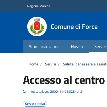
Salta al contenuto principale
Skip to footer content
Regione Marche
Comune di Force
Amministrazione
Novità
Servizi
Briciole di pane
Home
/
Servizi
/
Salute, benessere e assis
Accesso al centro 
(
urn:nir:stato:legge:2000-11-08;328~art6
)
Servizio attivo