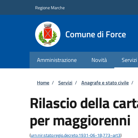
Salta al contenuto principale
Skip to footer content
Regione Marche
Comune di Force
Amministrazione
Novità
Servizi
Briciole di pane
Home
/
Servizi
/
Anagrafe e stato civile
/
Rilascio della car
per maggiorenni
(
urn:nir:stato:regio.decreto:1931-06-18;773~art3
)