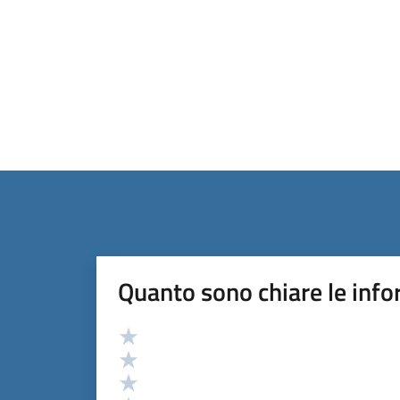
Quanto sono chiare le info
Valutazione
Valuta 5 stelle su 5
Valuta 4 stelle su 5
Valuta 3 stelle su 5