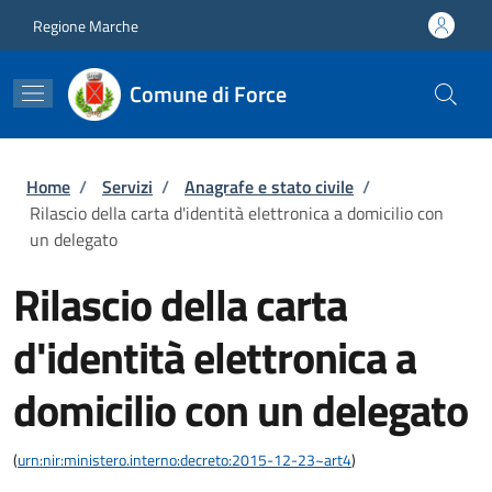
Salta al contenuto principale
Skip to footer content
Regione Marche
Comune di Force
Briciole di pane
Home
/
Servizi
/
Anagrafe e stato civile
/
Rilascio della carta d'identità elettronica a domicilio con
un delegato
Rilascio della carta
d'identità elettronica a
domicilio con un delegato
(
urn:nir:ministero.interno:decreto:2015-12-23~art4
)