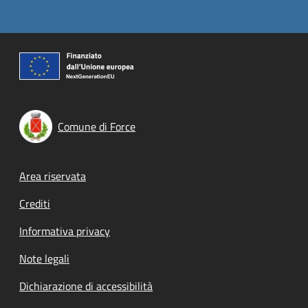
Comune di Force
Footer menu
Area riservata
Crediti
Informativa privacy
Note legali
Dichiarazione di accessibilità