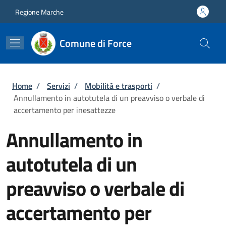
Salta al contenuto principale
Skip to footer content
Regione Marche
Comune di Force
Briciole di pane
Home
/
Servizi
/
Mobilità e trasporti
/
Annullamento in autotutela di un preavviso o verbale di
accertamento per inesattezze
Annullamento in
autotutela di un
preavviso o verbale di
accertamento per