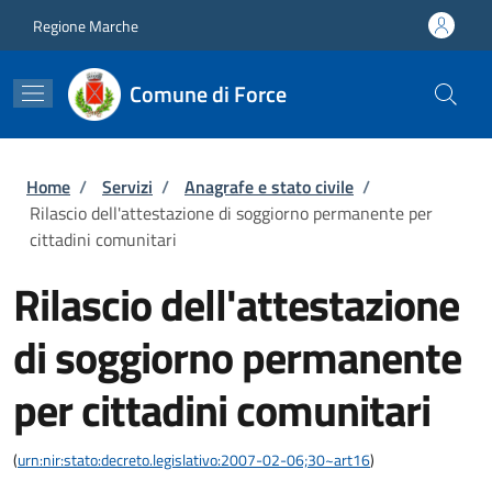
Salta al contenuto principale
Skip to footer content
Regione Marche
Comune di Force
Briciole di pane
Home
/
Servizi
/
Anagrafe e stato civile
/
Rilascio dell'attestazione di soggiorno permanente per
cittadini comunitari
Rilascio dell'attestazione
di soggiorno permanente
per cittadini comunitari
(
urn:nir:stato:decreto.legislativo:2007-02-06;30~art16
)