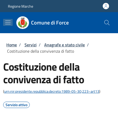
Salta al contenuto principale
Skip to footer content
Regione Marche
Comune di Force
Briciole di pane
Home
/
Servizi
/
Anagrafe e stato civile
/
Costituzione della convivenza di fatto
Costituzione della
convivenza di fatto
(
urn:nir:presidente.repubblica:decreto:1989-05-30;223~art13
)
Servizio attivo