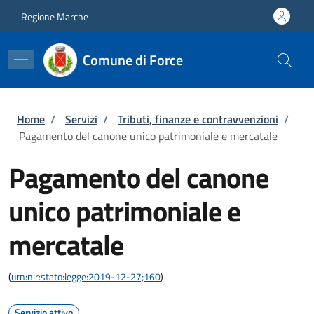
Salta al contenuto principale
Skip to footer content
Regione Marche
Comune di Force
Briciole di pane
Home
/
Servizi
/
Tributi, finanze e contravvenzioni
/
Pagamento del canone unico patrimoniale e mercatale
Pagamento del canone
unico patrimoniale e
mercatale
(
urn:nir:stato:legge:2019-12-27;160
)
Servizio attivo