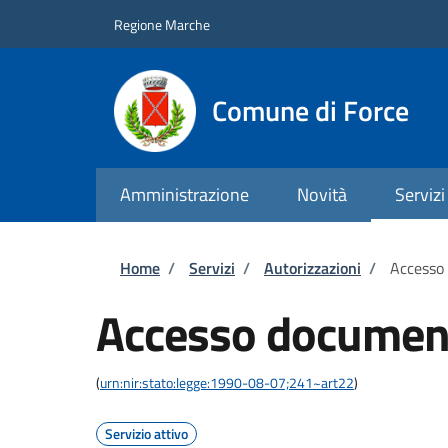
Salta al contenuto principale
Skip to footer content
Regione Marche
Comune di Force
Amministrazione
Novità
Servizi
Briciole di pane
Home
/
Servizi
/
Autorizzazioni
/
Accesso
Accesso documen
(
urn:nir:stato:legge:1990-08-07;241~art22
)
Servizio attivo