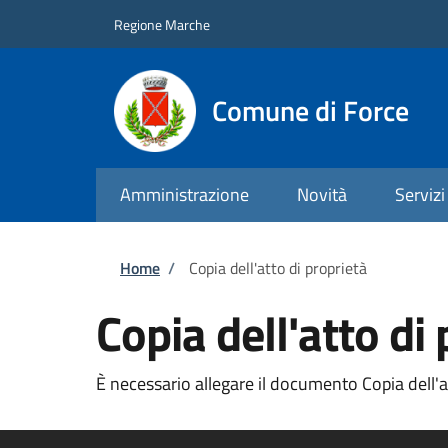
Salta al contenuto principale
Skip to footer content
Regione Marche
Comune di Force
Amministrazione
Novità
Servizi
Briciole di pane
Home
/
Copia dell'atto di proprietà
Copia dell'atto di
È necessario allegare il documento Copia dell'att