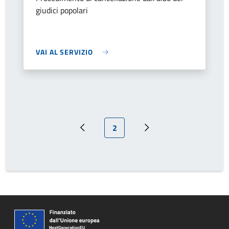
giudici popolari
VAI AL SERVIZIO
Pagina attuale
2
Pagina precedente
Prossima pagina