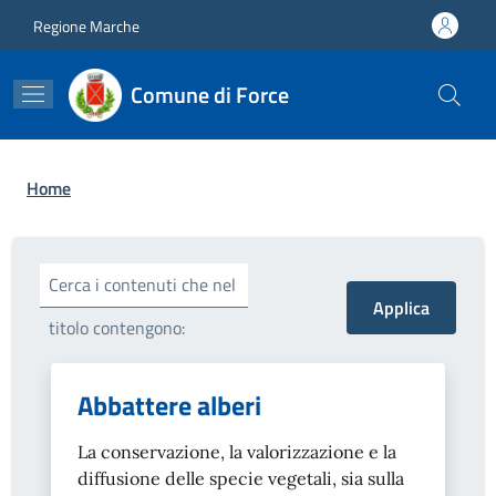
Salta al contenuto principale
Skip to footer content
Regione Marche
Comune di Force
Briciole di pane
Home
Cerca i contenuti che nel
titolo contengono:
Abbattere alberi
La conservazione, la valorizzazione e la
diffusione delle specie vegetali, sia sulla