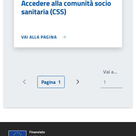
Accedere alla comunità socio
sanitaria (CSS)
VAI ALLA PAGINA
Write th
Vai a…
Pagina
1
Pagina precedente
Pagina attuale
Prossima pagina