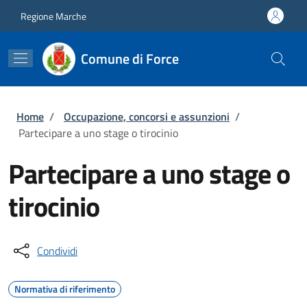
Salta al contenuto principale
Skip to footer content
Regione Marche
Comune di Force
Briciole di pane
Home
/
Occupazione, concorsi e assunzioni
/
Partecipare a uno stage o tirocinio
Partecipare a uno stage o
tirocinio
Condividi
Normativa di riferimento