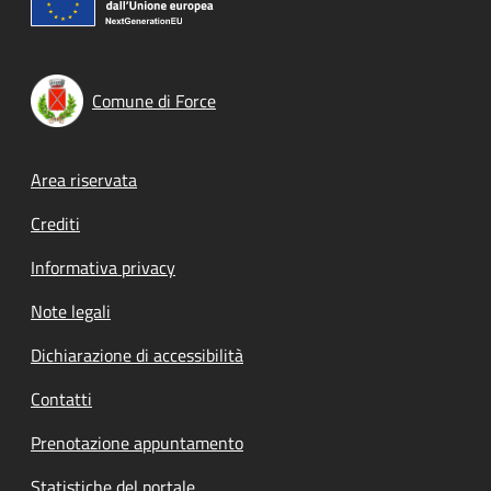
Comune di Force
Footer menu
Area riservata
Crediti
Informativa privacy
Note legali
Dichiarazione di accessibilità
Contatti
Prenotazione appuntamento
Statistiche del portale