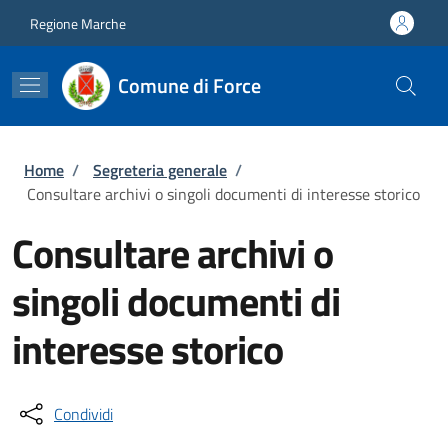
Salta al contenuto principale
Skip to footer content
Regione Marche
Comune di Force
Briciole di pane
Home
/
Segreteria generale
/
Consultare archivi o singoli documenti di interesse storico
Consultare archivi o
singoli documenti di
interesse storico
Condividi